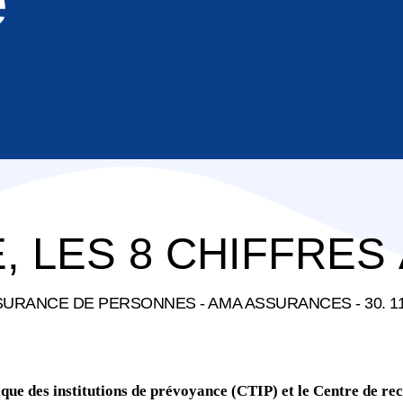
e
Co
Pr
Pr
Mu
As
Mé
Sa
Pr
Mu
As
Ga
Mu
Vé
Tr
Re
 LES 8 CHIFFRES
Au
Br
URANCE DE PERSONNES - AMA ASSURANCES - 30. 11
Mu
Re
Cy
que des institutions de prévoyance (CTIP) et le Centre de rec